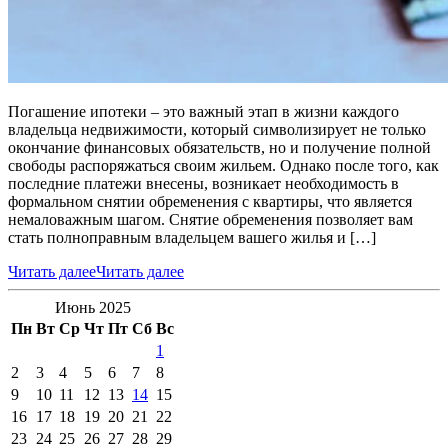
Погашение ипотеки – это важный этап в жизни каждого
владельца недвижимости, который символизирует не только
окончание финансовых обязательств, но и получение полной
свободы распоряжаться своим жильем. Однако после того, как
последние платежи внесены, возникает необходимость в
формальном снятии обременения с квартиры, что является
немаловажным шагом. Снятие обременения позволяет вам
стать полноправным владельцем вашего жилья и […]
Читать далее
Читать далее
Июнь 2025
Пн
Вт
Ср
Чт
Пт
Сб
Вс
1
2
3
4
5
6
7
8
9
10
11
12
13
14
15
16
17
18
19
20
21
22
23
24
25
26
27
28
29