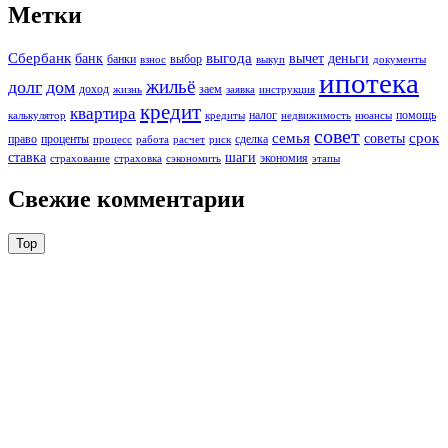
Метки
Сбербанк
выгода
банк
вычет
деньги
банки
выбор
взнос
выкуп
документы
ипотека
жильё
долг
дом
доход
заем
жизнь
заявка
инструкция
кредит
квартира
налог
помощь
калькулятор
кредиты
недвижимость
нюансы
совет
семья
срок
советы
право
проценты
сделка
процесс
работа
расчет
риск
ставка
шаги
экономия
страхование
страховка
сэкономить
этапы
Свежие комментарии
Top