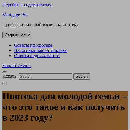
Перейти к содержимому
Mortgage Pro
Профессиональный взгляд на ипотеку
Открыть меню
Советы по ипотеке
Налоговый вычет ипотека
Оценка недвижимости
Закрыть меню
Искать:
Search
Ипотека для молодой семьи –
что это такое и как получить
в 2023 году?