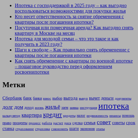
Ипотека с господдержкой в 2025 году – как выгодно
воспользоваться возможностями для покупки жилья
Кто несет ответственность за снятие обременения с
квартиры после погашения ипотеки?
Посуточная или помесячная аренда? Как выгодно снять
квартиру в Москве на месяц
Ипотека для молодой семьи – что это такое и как
получить в 2023 году?
Шаги к свободе – Как правильно снять обременение с
квартиры после погашения ипотеки
Как снять обременение с квартиры по военной ипотеке
– пошаговое руководство перед оформлением
росвоенипотеки
Метки
Сбербанк
выгода
банк
вычет
деньги
банки
выбор
взнос
выкуп
документы
ипотека
жильё
долг
дом
доход
заем
жизнь
заявка
инструкция
кредит
квартира
налог
помощь
калькулятор
кредиты
недвижимость
нюансы
совет
семья
срок
советы
право
проценты
сделка
процесс
работа
расчет
риск
ставка
шаги
экономия
страхование
страховка
сэкономить
этапы