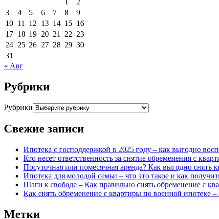
1
2
3
4
5
6
7
8
9
10
11
12
13
14
15
16
17
18
19
20
21
22
23
24
25
26
27
28
29
30
31
« Авг
Рубрики
Рубрики
Свежие записи
Ипотека с господдержкой в 2025 году – как выгодно вос
Кто несет ответственность за снятие обременения с квар
Посуточная или помесячная аренда? Как выгодно снять к
Ипотека для молодой семьи – что это такое и как получит
Шаги к свободе – Как правильно снять обременение с кв
Как снять обременение с квартиры по военной ипотеке 
Метки