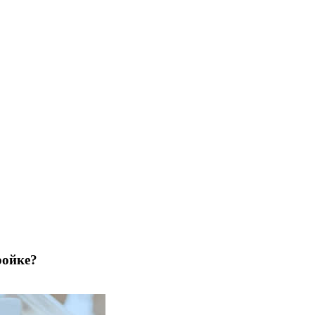
ройке?