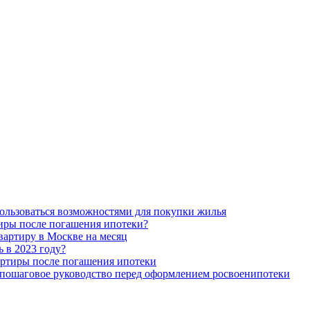
пользоваться возможностями для покупки жилья
тиры после погашения ипотеки?
вартиру в Москве на месяц
ь в 2023 году?
артиры после погашения ипотеки
– пошаговое руководство перед оформлением росвоенипотеки