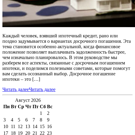
Каждый человек, взявший ипотечный кредит, рано или
поздно задумывается о вариантах досрочного погашения. Эта
тема становится особенно актуальной, когда финансовое
положение позволяет выплачивать задолженность быстрее,
чем изначально планировалось. В этом руководстве мы
разберем все аспекты, связанные с досрочным погашением
ипотеки, и поделимся полезными советами, которые помогут
вам сделать осознанный выбор. Досрочное погашение
ипотеки – это […]
Читать далее
Читать далее
Август 2026
Пн
Вт
Ср
Чт
Пт
Сб
Вс
1
2
3
4
5
6
7
8
9
10
11
12
13
14
15
16
17
18
19
20
21
22
23