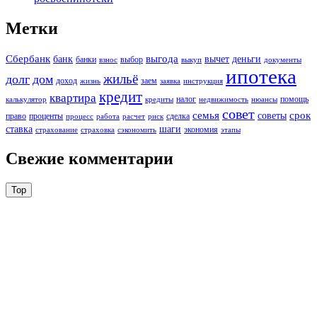
Метки
Сбербанк
выгода
банк
вычет
деньги
банки
выбор
взнос
выкуп
документы
ипотека
жильё
долг
дом
доход
заем
жизнь
заявка
инструкция
кредит
квартира
налог
помощь
калькулятор
кредиты
недвижимость
нюансы
совет
семья
срок
советы
право
проценты
сделка
процесс
работа
расчет
риск
ставка
шаги
экономия
страхование
страховка
сэкономить
этапы
Свежие комментарии
Top