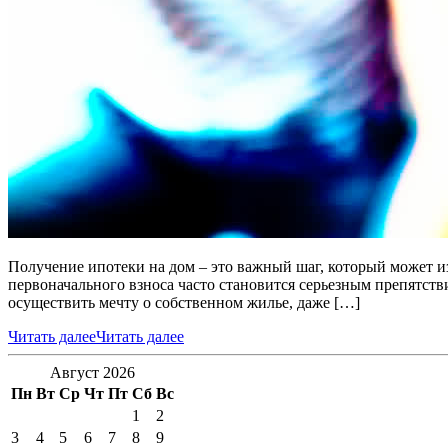
Получение ипотеки на дом – это важный шаг, который может и
первоначального взноса часто становится серьезным препятстви
осуществить мечту о собственном жилье, даже […]
Читать далее
Читать далее
Август 2026
Пн
Вт
Ср
Чт
Пт
Сб
Вс
1
2
3
4
5
6
7
8
9