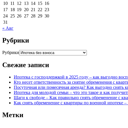
10
11
12
13
14
15
16
17
18
19
20
21
22
23
24
25
26
27
28
29
30
31
« Авг
Рубрики
Рубрики
Свежие записи
Ипотека с господдержкой в 2025 году – как выгодно вос
Кто несет ответственность за снятие обременения с квар
Посуточная или помесячная аренда? Как выгодно снять к
Ипотека для молодой семьи – что это такое и как получит
Шаги к свободе – Как правильно снять обременение с кв
Как снять обременение с квартиры по военной ипотеке 
Метки