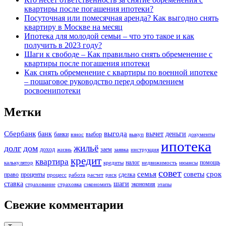
квартиры после погашения ипотеки?
Посуточная или помесячная аренда? Как выгодно снять
квартиру в Москве на месяц
Ипотека для молодой семьи – что это такое и как
получить в 2023 году?
Шаги к свободе – Как правильно снять обременение с
квартиры после погашения ипотеки
Как снять обременение с квартиры по военной ипотеке
– пошаговое руководство перед оформлением
росвоенипотеки
Метки
Сбербанк
выгода
банк
вычет
деньги
банки
выбор
взнос
выкуп
документы
ипотека
жильё
долг
дом
доход
заем
жизнь
заявка
инструкция
кредит
квартира
налог
помощь
калькулятор
кредиты
недвижимость
нюансы
совет
семья
срок
советы
право
проценты
сделка
процесс
работа
расчет
риск
ставка
шаги
экономия
страхование
страховка
сэкономить
этапы
Свежие комментарии