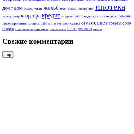
ипотека
жильё
долг
дом
доход
заем
жизнь
заявка
инструкция
кредит
квартира
налог
помощь
калькулятор
кредиты
недвижимость
нюансы
совет
семья
срок
советы
право
проценты
сделка
процесс
работа
расчет
риск
ставка
шаги
экономия
страхование
страховка
сэкономить
этапы
Свежие комментарии
Top