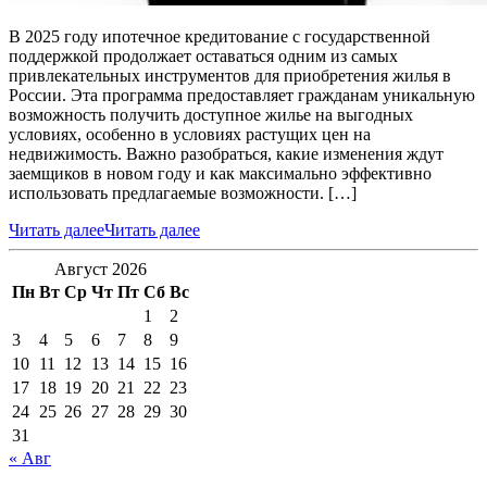
В 2025 году ипотечное кредитование с государственной
поддержкой продолжает оставаться одним из самых
привлекательных инструментов для приобретения жилья в
России. Эта программа предоставляет гражданам уникальную
возможность получить доступное жилье на выгодных
условиях, особенно в условиях растущих цен на
недвижимость. Важно разобраться, какие изменения ждут
заемщиков в новом году и как максимально эффективно
использовать предлагаемые возможности. […]
Читать далее
Читать далее
Август 2026
Пн
Вт
Ср
Чт
Пт
Сб
Вс
1
2
3
4
5
6
7
8
9
10
11
12
13
14
15
16
17
18
19
20
21
22
23
24
25
26
27
28
29
30
31
« Авг