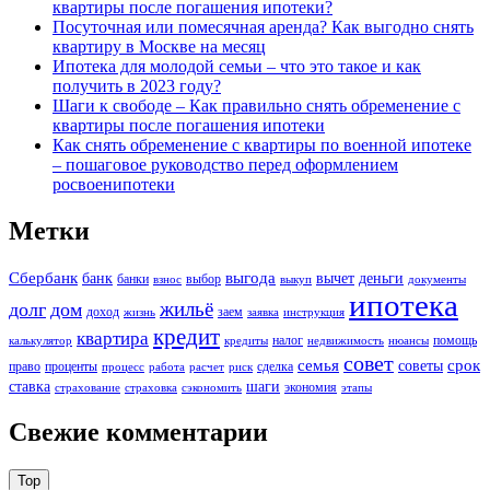
квартиры после погашения ипотеки?
Посуточная или помесячная аренда? Как выгодно снять
квартиру в Москве на месяц
Ипотека для молодой семьи – что это такое и как
получить в 2023 году?
Шаги к свободе – Как правильно снять обременение с
квартиры после погашения ипотеки
Как снять обременение с квартиры по военной ипотеке
– пошаговое руководство перед оформлением
росвоенипотеки
Метки
Сбербанк
выгода
банк
вычет
деньги
банки
выбор
взнос
выкуп
документы
ипотека
жильё
долг
дом
доход
заем
жизнь
заявка
инструкция
кредит
квартира
налог
помощь
калькулятор
кредиты
недвижимость
нюансы
совет
семья
срок
советы
право
проценты
сделка
процесс
работа
расчет
риск
ставка
шаги
экономия
страхование
страховка
сэкономить
этапы
Свежие комментарии
Top