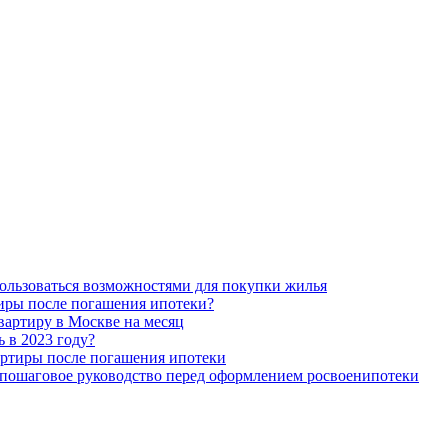
пользоваться возможностями для покупки жилья
тиры после погашения ипотеки?
вартиру в Москве на месяц
ь в 2023 году?
артиры после погашения ипотеки
– пошаговое руководство перед оформлением росвоенипотеки