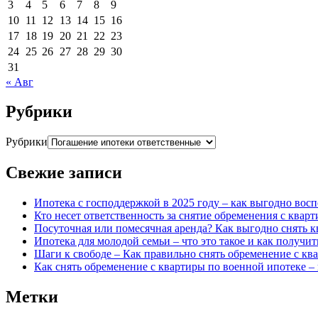
3
4
5
6
7
8
9
10
11
12
13
14
15
16
17
18
19
20
21
22
23
24
25
26
27
28
29
30
31
« Авг
Рубрики
Рубрики
Свежие записи
Ипотека с господдержкой в 2025 году – как выгодно вос
Кто несет ответственность за снятие обременения с квар
Посуточная или помесячная аренда? Как выгодно снять к
Ипотека для молодой семьи – что это такое и как получит
Шаги к свободе – Как правильно снять обременение с кв
Как снять обременение с квартиры по военной ипотеке 
Метки