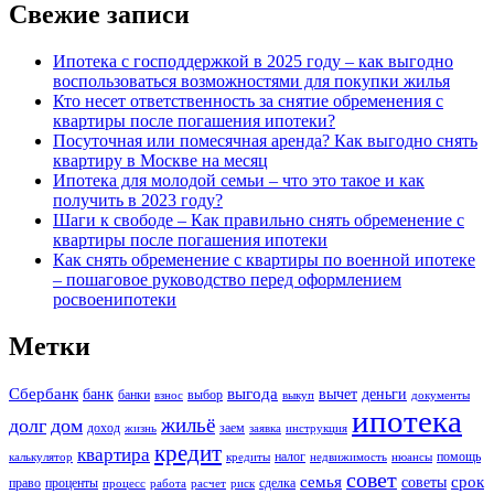
Свежие записи
Ипотека с господдержкой в 2025 году – как выгодно
воспользоваться возможностями для покупки жилья
Кто несет ответственность за снятие обременения с
квартиры после погашения ипотеки?
Посуточная или помесячная аренда? Как выгодно снять
квартиру в Москве на месяц
Ипотека для молодой семьи – что это такое и как
получить в 2023 году?
Шаги к свободе – Как правильно снять обременение с
квартиры после погашения ипотеки
Как снять обременение с квартиры по военной ипотеке
– пошаговое руководство перед оформлением
росвоенипотеки
Метки
Сбербанк
выгода
банк
вычет
деньги
банки
выбор
взнос
выкуп
документы
ипотека
жильё
долг
дом
доход
заем
жизнь
заявка
инструкция
кредит
квартира
налог
помощь
калькулятор
кредиты
недвижимость
нюансы
совет
семья
срок
советы
право
проценты
сделка
процесс
работа
расчет
риск