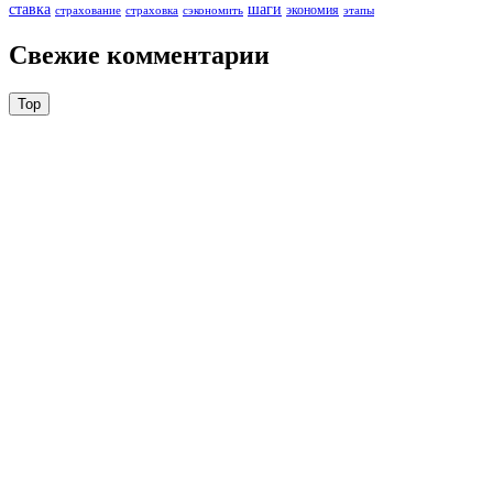
ставка
шаги
экономия
страхование
страховка
сэкономить
этапы
Свежие комментарии
Top