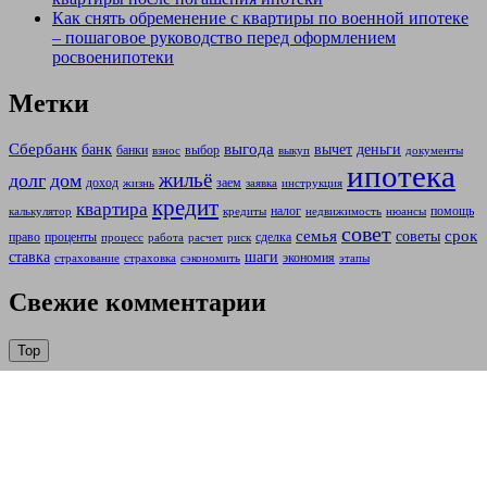
Как снять обременение с квартиры по военной ипотеке
– пошаговое руководство перед оформлением
росвоенипотеки
Метки
Сбербанк
выгода
банк
вычет
деньги
банки
выбор
взнос
выкуп
документы
ипотека
жильё
долг
дом
доход
заем
жизнь
заявка
инструкция
кредит
квартира
налог
помощь
калькулятор
кредиты
недвижимость
нюансы
совет
семья
срок
советы
право
проценты
сделка
процесс
работа
расчет
риск
ставка
шаги
экономия
страхование
страховка
сэкономить
этапы
Свежие комментарии
Top