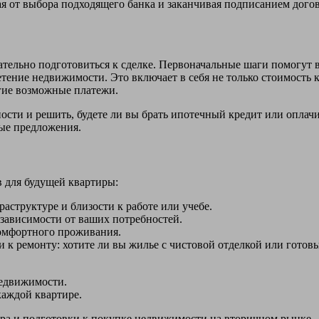
ая от выбора подходящего банка и заканчивая подписанием дого
тельно подготовиться к сделке. Первоначальные шаги помогут в
ение недвижимости. Это включает в себя не только стоимость к
гие возможные платежи.
ости и решить, будете ли вы брать ипотечный кредит или оплач
ные предложения.
 для будущей квартиры:
аструктуре и близости к работе или учебе.
зависимости от ваших потребностей.
комфортного проживания.
 к ремонту: хотите ли вы жилье с чистовой отделкой или готовы
едвижимости.
каждой квартире.
ора и подготовки к покупке недвижимости на вторичном рынке.