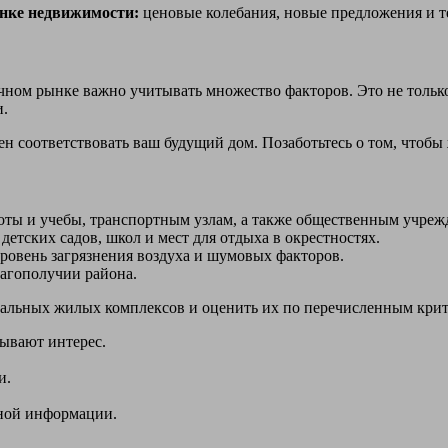
ынке недвижимости:
ценовые колебания, новые предложения и т
ном рынке важно учитывать множество факторов. Это не только
и.
н соответствовать ваш будущий дом. Позаботьтесь о том, чтоб
боты и учебы, транспортным узлам, а также общественным учреж
детских садов, школ и мест для отдыха в окрестностях.
ровень загрязнения воздуха и шумовых факторов.
агополучии района.
циальных жилых комплексов и оценить их по перечисленным кри
ывают интерес.
и.
нной информации.