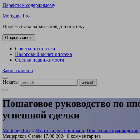
Перейти к содержимому
Mortgage Pro
Профессиональный взгляд на ипотеку
Открыть меню
Советы по ипотеке
Налоговый вычет ипотека
Оценка недвижимости
Закрыть меню
Искать:
Search
Пошаговое руководство по ипо
успешной сделки
Mortgage Pro
»
Ипотека для новичков
,
Пошаговое руководство
Мещеряков Семён
17.08.2024
0 комментариев