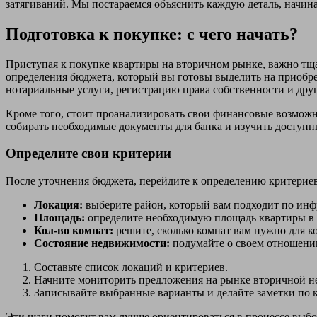
затягиваний. Мы постараемся объяснить каждую деталь, начин
Подготовка к покупке: с чего начать?
Приступая к покупке квартиры на вторичном рынке, важно тща
определения бюджета, который вы готовы выделить на приобрет
нотариальные услуги, регистрацию права собственности и дру
Кроме того, стоит проанализировать свои финансовые возможн
собирать необходимые документы для банка и изучить доступ
Определите свои критерии
После уточнения бюджета, перейдите к определению критериев
Локация:
выберите район, который вам подходит по инфр
Площадь:
определите необходимую площадь квартиры в 
Кол-во комнат:
решите, сколько комнат вам нужно для 
Состояние недвижимости:
подумайте о своем отношении
Составьте список локаций и критериев.
Начните мониторить предложения на рынке вторичной н
Записывайте выбранные варианты и делайте заметки по 
Эти шаги помогут вам лучше ориентироваться в процессе выб