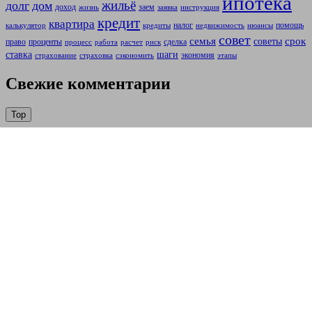
ипотека
жильё
долг
дом
доход
заем
жизнь
заявка
инструкция
кредит
квартира
налог
помощь
калькулятор
кредиты
недвижимость
нюансы
совет
семья
срок
советы
право
проценты
сделка
процесс
работа
расчет
риск
ставка
шаги
экономия
страхование
страховка
сэкономить
этапы
Свежие комментарии
Top