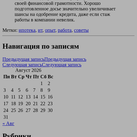
своей финансовой грамотности. Хорошо
подготовленное досье значительно увеличивает
шансы на одобрение кредита, даже если стаж
работы в компании невелик.
Метки:
ипотека
,
ит
,
опыт
,
работа
,
советы
Навигация по записям
Предыдущая запись
Предыдущая запись
Следующая запись
Следующая запись
Август 2026
Пн
Вт
Ср
Чт
Пт
Сб
Вс
1
2
3
4
5
6
7
8
9
10
11
12
13
14
15
16
17
18
19
20
21
22
23
24
25
26
27
28
29
30
31
« Авг
Рубрики